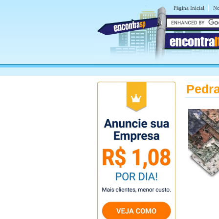
|
Página Inicial
No
encontra
Pedra