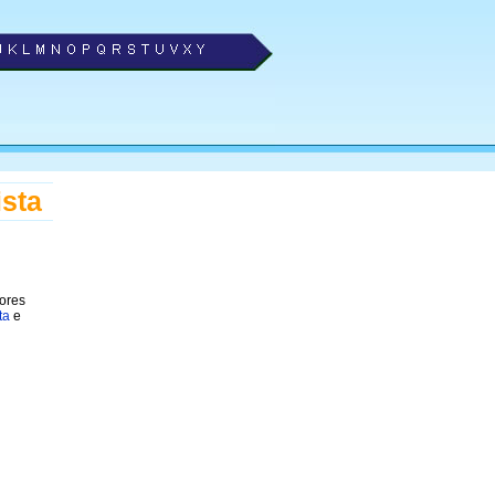
ista
hores
ta
e