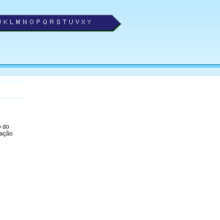
o do
zação