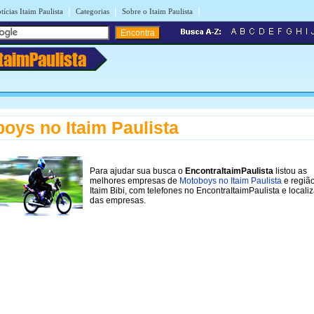
|
|
|
tícias Itaim Paulista
Categorias
Sobre o Itaim Paulista
ItaimPaulista
oys no Itaim Paulista
Para ajudar sua busca o
EncontraItaimPaulista
listou as
melhores empresas de
Motoboys no Itaim Paulista
e regiã
Itaim Bibi, com telefones no EncontraItaimPaulista e locali
das empresas.