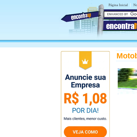
|
Página Inicial
No
encontra
Motob