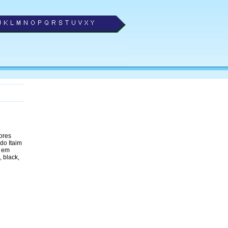
ores
do Itaim
s em
, black,