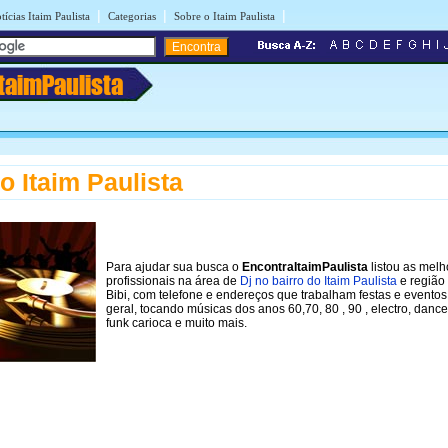
|
|
|
tícias Itaim Paulista
Categorias
Sobre o Itaim Paulista
ItaimPaulista
no Itaim Paulista
Para ajudar sua busca o
EncontraItaimPaulista
listou as melh
profissionais na área de
Dj no bairro do Itaim Paulista
e região 
Bibi, com telefone e endereços que trabalham festas e evento
geral, tocando músicas dos anos 60,70, 80 , 90 , electro, dance
funk carioca e muito mais.