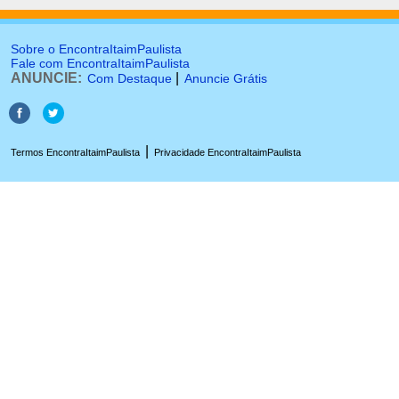
Sobre o EncontraItaimPaulista
Fale com EncontraItaimPaulista
ANUNCIE:
|
Com Destaque
Anuncie Grátis
|
Termos EncontraItaimPaulista
Privacidade EncontraItaimPaulista